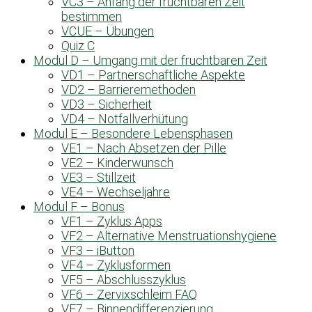
VC3 – Anfang der fruchtbaren Zeit
bestimmen
VCUE – Übungen
Quiz C
Modul D – Umgang mit der fruchtbaren Zeit
VD1 – Partnerschaftliche Aspekte
VD2 – Barrieremethoden
VD3 – Sicherheit
VD4 – Notfallverhütung
Modul E – Besondere Lebensphasen
VE1 – Nach Absetzen der Pille
VE2 – Kinderwunsch
VE3 – Stillzeit
VE4 – Wechseljahre
Modul F – Bonus
VF1 – Zyklus Apps
VF2 – Alternative Menstruationshygiene
VF3 – iButton
VF4 – Zyklusformen
VF5 – Abschlusszyklus
VF6 – Zervixschleim FAQ
VF7 – Binnendifferenzierung