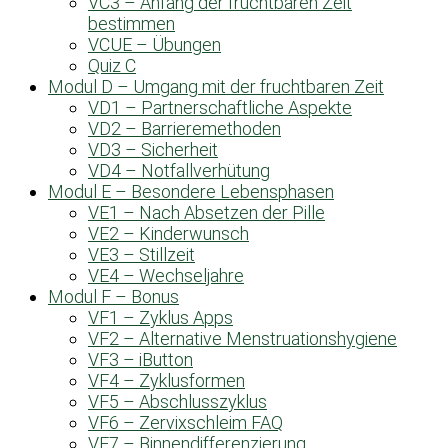
VC3 – Anfang der fruchtbaren Zeit
bestimmen
VCUE – Übungen
Quiz C
Modul D – Umgang mit der fruchtbaren Zeit
VD1 – Partnerschaftliche Aspekte
VD2 – Barrieremethoden
VD3 – Sicherheit
VD4 – Notfallverhütung
Modul E – Besondere Lebensphasen
VE1 – Nach Absetzen der Pille
VE2 – Kinderwunsch
VE3 – Stillzeit
VE4 – Wechseljahre
Modul F – Bonus
VF1 – Zyklus Apps
VF2 – Alternative Menstruationshygiene
VF3 – iButton
VF4 – Zyklusformen
VF5 – Abschlusszyklus
VF6 – Zervixschleim FAQ
VF7 – Binnendifferenzierung